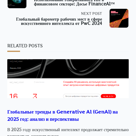
финансовом секторе: Досье FinanceAI™
class="nav-
NEXT POST
subtitle
Глобальный барометр рабочих мест в сфере
искусственного интеллекта от PwC 2024
screen-
reader-
RELATED POSTS
text">Page</span>
Глобальные тренды в Generative AI (GenAI) на
2025 год: анализ и перспективы
В 2025 году искусственный интеллект продолжает стремительно
развиваться, изменяя рынок...