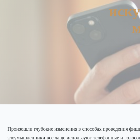
иску
Произошли глубокие изменения в способах проведения фиши
злоумышленники все чаще используют телефонные и голосов