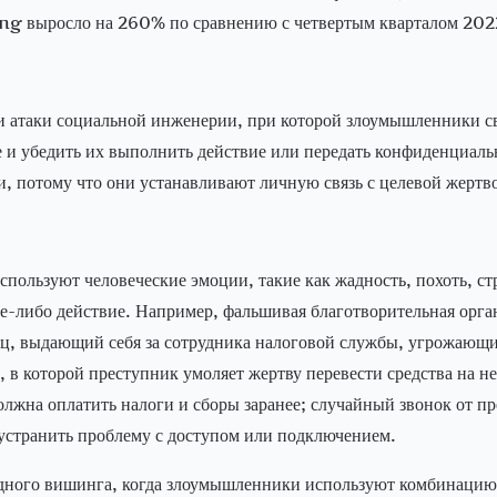
hing выросло на 260% по сравнению с четвертым кварталом 202
и атаки социальной инженерии, при которой злоумышленники 
рие и убедить их выполнить действие или передать конфиденци
, потому что они устанавливают личную связь с целевой жертв
ользуют человеческие эмоции, такие как жадность, похоть, стр
-либо действие. Например, фальшивая благотворительная орга
мец, выдающий себя за сотрудника налоговой службы, угрожаю
а, в которой преступник умоляет жертву перевести средства на
олжна оплатить налоги и сборы заранее; случайный звонок от 
 устранить проблему с доступом или подключением.
идного вишинга, когда злоумышленники используют комбинацию