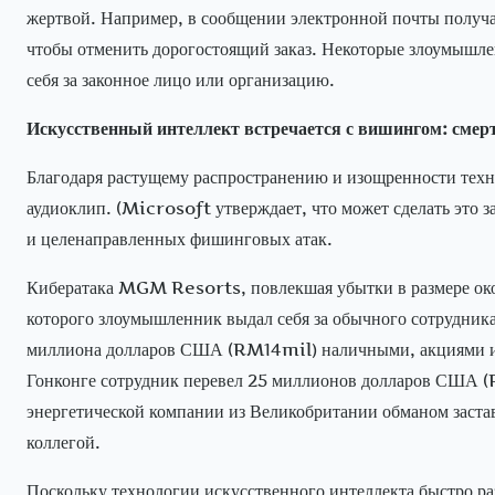
жертвой. Например, в сообщении электронной почты получат
чтобы отменить дорогостоящий заказ. Некоторые злоумышле
себя за законное лицо или организацию.
Искусственный интеллект встречается с вишингом: смер
Благодаря растущему распространению и изощренности техн
аудиоклип. (Microsoft утверждает, что может сделать это з
и целенаправленных фишинговых атак.
Кибератака MGM Resorts, повлекшая убытки в размере око
которого злоумышленник выдал себя за обычного сотрудник
миллиона долларов США (RM14mil) наличными, акциями и 
Гонконге сотрудник перевел 25 миллионов долларов США 
энергетической компании из Великобритании обманом заста
коллегой.
Поскольку технологии искусственного интеллекта быстро ра