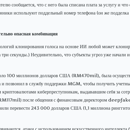
елю сообщается, что с него была списана плата за услугу и что
нники используют поддельный номер телефона (он же подделка
тельно опасная комбинация
ологий клонирования голоса на основе ИИ любой может клонир
а три секунды.) Неудивительно, что субъекты угроз уже начали 
ло 100 миллионов долларов США (RM470mil), была осуществлен
а и позвонил в службу поддержки MGM, чтобы получить учетны
криптовалютами киберпреступникам, выдававшим себя за сотр
(RM117mil) после общения с финансовым директором deepfake
вили перевести 243 000 долларов США (1,1 миллиона ринггитов
звиваются, атаки с использованием искусственного интеллекта 