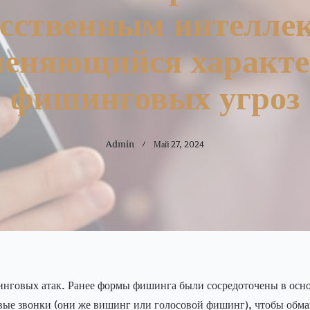
сственным интелле
меняющийся характе
фишинговых угроз
Admin
Май 27, 2024
нговых атак. Ранее формы фишинга были сосредоточены в основ
ые звонки (они же вишинг или голосовой фишинг), чтобы обман