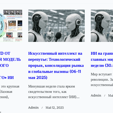
-
Page</span>
D ОТ
Искусственный интеллект на
ИИ на грани
Я МОДЕЛЬ
перепутье: Технологический
главных ми
ОГО
прорыв, консолидация рынка
неделю (30
и глобальные вызовы (06-11
Мир вступает
О» ИИ
мая 2025)
революции. З
искусственный
то крупная
Минувшая неделя стала ярким
базовая
свидетельством того, как
Admin
Май
ения),
искусственный интеллект (ИИ)...
Admin
Май 12, 2025
5