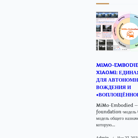
screen
reader-
text">
MIMO-EMBODIE
XIAOMI: ЕДИНА
ДЛЯ АВТОНОМН
ВОЖДЕНИЯ И
«ВОПЛОЩЁННОГ
MiMo-Embodied — э
foundation-модель (
модель общего назнач
которую...
Admin
Ноя 27, 202