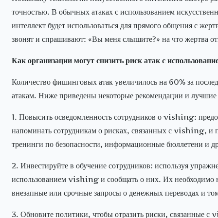
точностью. В обычных атаках с использованием искусственно
интеллект будет использоваться для прямого общения с жер
звонят и спрашивают: «Вы меня слышите?» на что жертва от
Как организации могут снизить риск атак с использован
Количество фишинговых атак увеличилось на 60% за послед
атакам. Ниже приведены некоторые рекомендации и лучшие п
1. Повысить осведомленность сотрудников о vishing: пред
напоминать сотрудникам о рисках, связанных с vishing, и
тренинги по безопасности, информационные бюллетени и д
2. Инвестируйте в обучение сотрудников: используя упражн
использованием vishing и сообщать о них. Их необходимо 
внезапные или срочные запросы о денежных переводах и то
3. Обновите политики, чтобы отразить риски, связанные с