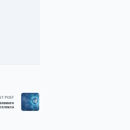
XT POST
венного
еллекта