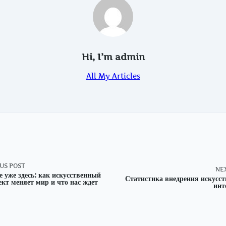
Hi, I’m
admin
All My Articles
US POST
NE
е уже здесь: как искусственный
Статистика внедрения искусст
ект меняет мир и что нас ждет
инт
nav-
e