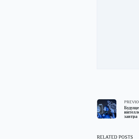
<span
PREVIO
Будуще
интелл
class="
завтра
subtitl
RELATED POSTS