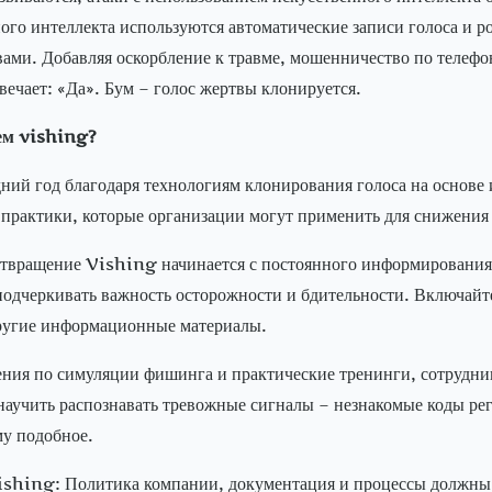
го интеллекта используются автоматические записи голоса и ро
твами. Добавляя оскорбление к травме, мошенничество по телеф
вечает: «Да». Бум – голос жертвы клонируется.
ием vishing?
ний год благодаря технологиям клонирования голоса на основе
рактики, которые организации могут применить для снижения у
отвращение Vishing начинается с постоянного информирования
 подчеркивать важность осторожности и бдительности. Включай
ругие информационные материалы.
ения по симуляции фишинга и практические тренинги, сотрудник
научить распознавать тревожные сигналы – незнакомые коды р
му подобное.
 vishing: Политика компании, документация и процессы должн