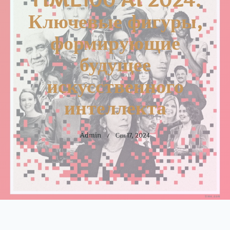
Ключевые фигуры,
формирующие
будущее
искусственного
интеллекта
Admin
Сен 17, 2024