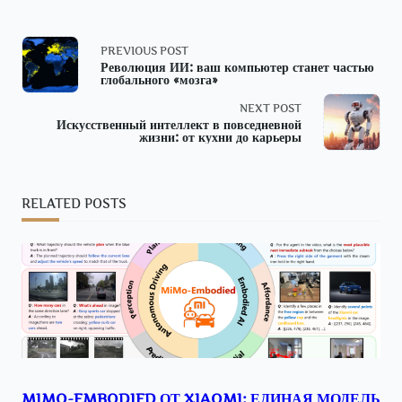
<span
PREVIOUS POST
Революция ИИ: ваш компьютер станет частью
глобального «мозга»
class="nav-
NEXT POST
subtitle
Искусственный интеллект в повседневной
жизни: от кухни до карьеры
screen-
reader-
RELATED POSTS
text">Page</span>
MIMO-EMBODIED ОТ XIAOMI: ЕДИНАЯ МОДЕЛЬ