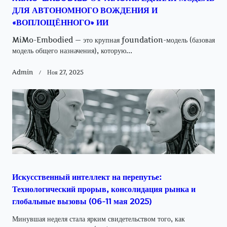
ДЛЯ АВТОНОМНОГО ВОЖДЕНИЯ И
«ВОПЛОЩЁННОГО» ИИ
MiMo-Embodied — это крупная foundation-модель (базовая
модель общего назначения), которую...
Admin
Ноя 27, 2025
Искусственный интеллект на перепутье:
Технологический прорыв, консолидация рынка и
глобальные вызовы (06-11 мая 2025)
Минувшая неделя стала ярким свидетельством того, как