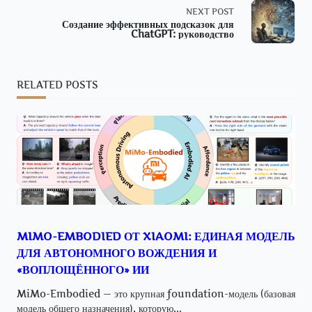
NEXT POST
subtitle
Создание эффективных подсказок для
ChatGPT: руководство
screen-
reader-
RELATED POSTS
text">Page</span>
MIMO-EMBODIED ОТ XIAOMI: ЕДИНАЯ МОДЕЛЬ
ДЛЯ АВТОНОМНОГО ВОЖДЕНИЯ И
«ВОПЛОЩЁННОГО» ИИ
MiMo-Embodied — это крупная foundation-модель (базовая
модель общего назначения), которую...