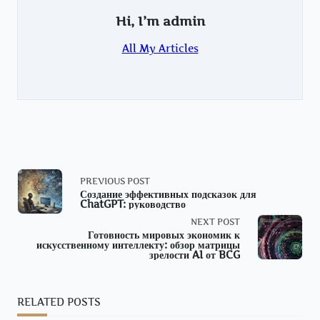
Hi, I’m
admin
All My Articles
<span
PREVIOUS POST
Создание эффективных подсказок для
ChatGPT: руководство
class="nav-
NEXT POST
subtitle
Готовность мировых экономик к
искусственному интеллекту: обзор матрицы
зрелости AI от BCG
screen-
reader-
RELATED POSTS