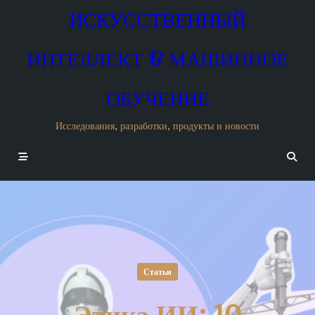
Skip
ИСКУССТВЕННЫЙ
to
content
ИНТЕЛЛЕКТ & МАШИННОЕ
ОБУЧЕНИЕ
Исследования, разработки, продукты и новости
Статьи
Этика ИИ: 10