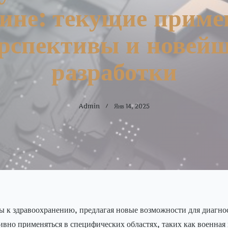
ине: текущие приме
рспективы и новей
разработки
Admin
Янв 14, 2025
ы к здравоохранению, предлагая новые возможности для диагно
вно применяться в специфических областях, таких как военная 