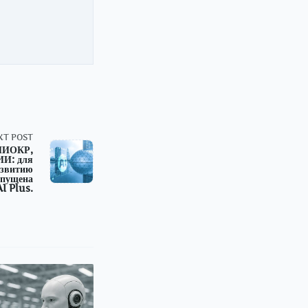
XT POST
 НИОКР,
ИИ: для
азвитию
апущена
I Plus.