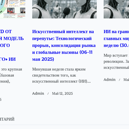
D ОТ
Искусственный интеллект на
ИИ на грани
Я МОДЕЛЬ
перепутье: Технологический
главных ми
ОГО
прорыв, консолидация рынка
неделю (30
и глобальные вызовы (06-11
Мир вступает
О» ИИ
мая 2025)
революции. З
искусственный
то крупная
Минувшая неделя стала ярким
базовая
свидетельством того, как
Admin
Май
ения),
искусственный интеллект (ИИ)...
Admin
Май 12, 2025
5
НТАРИЙ