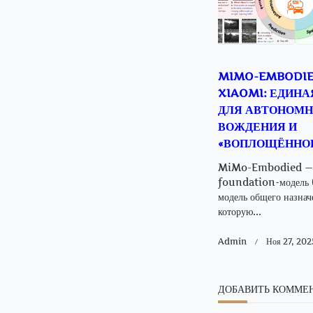
MIMO-EMBODIE
XIAOMI: ЕДИНА
ДЛЯ АВТОНОМН
ВОЖДЕНИЯ И
«ВОПЛОЩЁННОГ
MiMo-Embodied — э
foundation-модель (
модель общего назнач
которую...
Admin
Ноя 27, 202
ДОБАВИТЬ КОММЕ