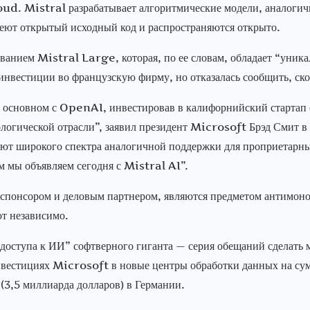
ud. Mistral разрабатывает алгоритмические модели, аналогичн
меют открытый исходный код и распространяются открыто.
званием Mistral Large, которая, по ее словам, обладает “уни
инвестиции во французскую фирму, но отказалась сообщить, ск
в основном с OpenAI, инвестировав в калифорнийский стартап 
логической отрасли”, заявил президент Microsoft Брэд Смит 
ют широкого спектра аналогичной поддержки для проприетарны
м мы объявляем сегодня с Mistral AI”.
спонсором и деловым партнером, являются предметом антимон
т независимо.
доступа к ИИ” софтверного гиганта — серия обещаний сделать
инвестициях Microsoft в новые центры обработки данных на сум
 (3,5 миллиарда долларов) в Германии.