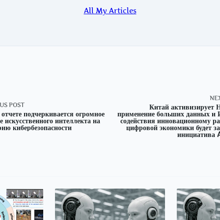
All My Articles
NE
US POST
Китай активизирует
отчете подчеркивается огромное
применение больших данных и 
nav-
е искусственного интеллекта на
содействия инновационному р
рию кибербезопасности
цифровой экономики будет з
инициатива A
e
-
Page</span>