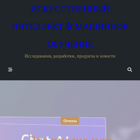
Skip
ИСКУССТВЕННЫЙ
to
content
ИНТЕЛЛЕКТ & МАШИННОЕ
ОБУЧЕНИЕ
Исследования, разработки, продукты и новости
Отчеты
Это вредно или