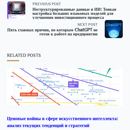
<span
PREVIOUS POST
Неструктурированные данные и ИИ: Тонкая
настройка больших языковых моделей для
class="nav-
улучшения инвестиционного процесса
NEXT POST
subtitle
Пять главных причин, по которым ChatGPT не
готов к работе на предприятии
screen-
reader-
RELATED POSTS
text">Page</span>
Ценовые войны в сфере искусственного интеллекта:
анализ текущих тенденций и стратегий