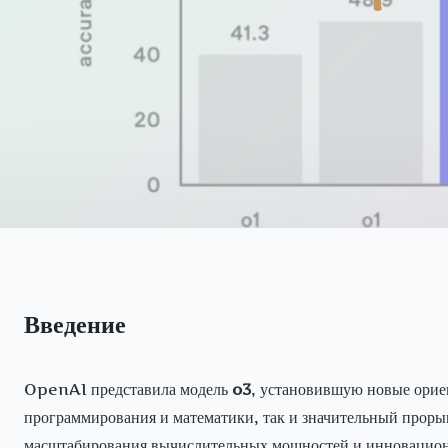
Введение
OpenAI представила модель
o3
, установившую новые ориен
программирования и математики, так и значительный прорыв
масштабирования вычислительных мощностей и инновацион