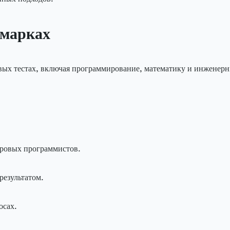
чмарках
вых тестах, включая программирование, математику и инженерн
ировых программистов.
результатом.
осах.