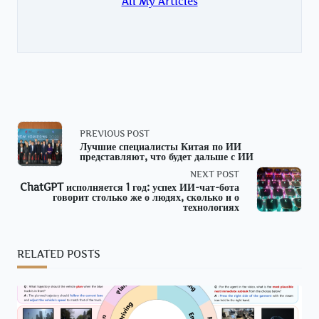
All My Articles
<span
PREVIOUS POST
Лучшие специалисты Китая по ИИ
представляют, что будет дальше с ИИ
class="nav-
NEXT POST
subtitle
ChatGPT исполняется 1 год: успех ИИ-чат-бота
говорит столько же о людях, сколько и о
технологиях
screen-
reader-
RELATED POSTS
text">Page</span>