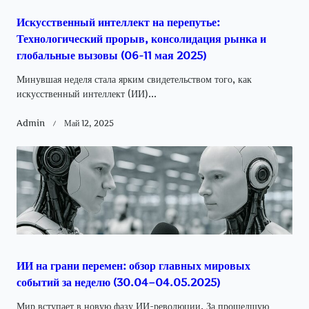
Искусственный интеллект на перепутье:
Технологический прорыв, консолидация рынка и
глобальные вызовы (06-11 мая 2025)
Минувшая неделя стала ярким свидетельством того, как
искусственный интеллект (ИИ)...
Admin
Май 12, 2025
ИИ на грани перемен: обзор главных мировых
событий за неделю (30.04–04.05.2025)
Мир вступает в новую фазу ИИ-революции. За прошедшую