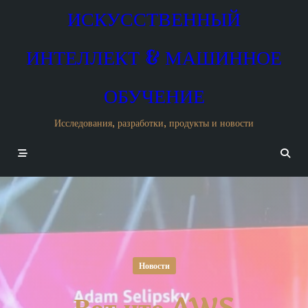
Skip
ИСКУССТВЕННЫЙ
to
content
ИНТЕЛЛЕКТ & МАШИННОЕ
ОБУЧЕНИЕ
Исследования, разработки, продукты и новости
Новости
Вот что AWS