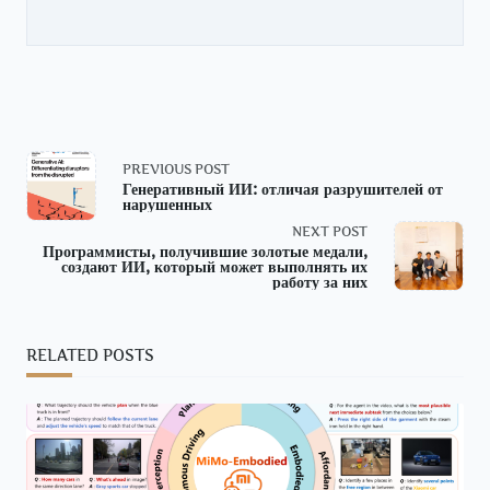
<span
PREVIOUS POST
Генеративный ИИ: отличая разрушителей от
нарушенных
class="nav-
NEXT POST
subtitle
Программисты, получившие золотые медали,
создают ИИ, который может выполнять их
работу за них
screen-
reader-
RELATED POSTS
text">Page</span>