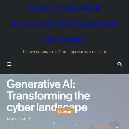
Skip
ИСКУССТВЕННЫЙ
to
content
ИНТЕЛЛЕКТ & МАШИННОЕ
ОБУЧЕНИЕ
Исследования, разработки, продукты и новости
Новости
Генеративный ИИ